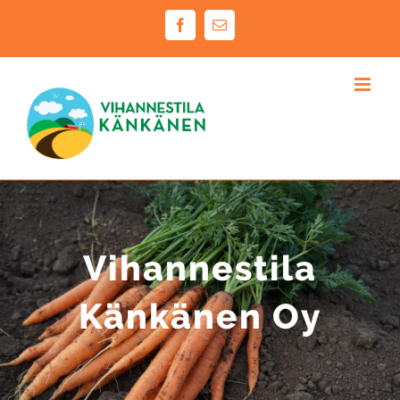
Skip
Facebook
Email
to
content
Vihannestila
Känkänen Oy